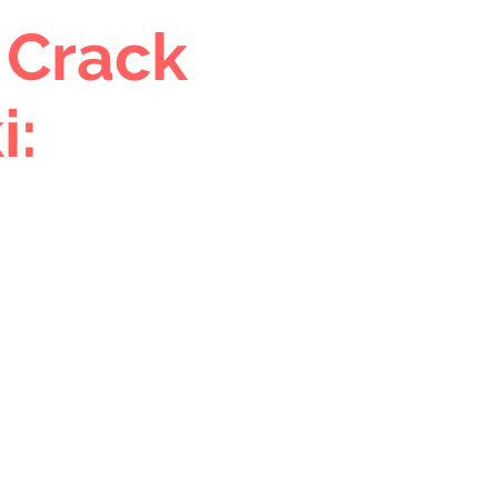
 Crack
i: