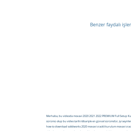
Benzer faydalı işl
Merhaba, bu videoda movavi 2020 2021 2022 PREMIUM Full Setup Kurulum
sürümü olup bu video tarihi itibariyle en güncel sürümdür, iyi seyir
how to download solidworks 2020 movavi crackli kurulum movavi cra