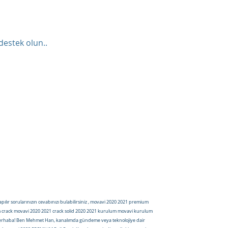
destek olun..
lır sorularınızın cevabınızı bulabilirsiniz , movavi 2020 2021 premium
ulum crack movavi 2020 2021 crack solid 2020 2021 kurulum movavi kurulum
erhaba! Ben Mehmet Han, kanalımda gündeme veya teknolojiye dair