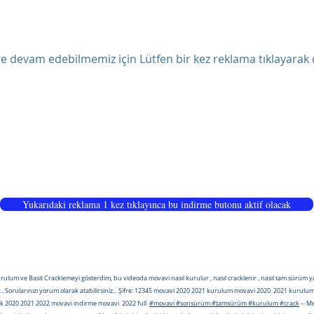
ere devam edebilmemiz için Lütfen bir kez reklama tıklayarak 
Yukarıdaki reklama 1 kez tıklayınca bu indirme butonu aktif olacak
 ve Basit Cracklemeyi gösterdim, bu videoda movavi nasıl kurulur , nasıl cracklenir , nasıl tam sürüm yapı
ler.. Sorularınızı yorum olarak atabilirsiniz.. Şifre: 12345 movavi 2020 2021 kurulum movavi 2020 2021 kur
ck 2020 2021 2022 movavi indirme movavi 2022 full
#
movavi
#sonsürüm
#tamsürüm
#kurulum
#crack
-- M