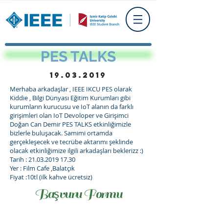
PES TALKS
19.03.2019
Merhaba arkadaşlar , IEEE IKCU PES olarak
Kiddie , Bilgi Dünyası Eğitim Kurumları gibi
kurumların kurucusu ve IoT alanın da farklı
girişimleri olan IoT Devoloper ve Girişimci
Doğan Can Demir PES TALKS etkinliğimizle
bizlerle buluşacak. Samimi ortamda
gerçekleşecek ve tecrübe aktarımı şeklinde
olacak etkinliğimize ilgili arkadaşları beklerizz :)
Tarih :
21.03.2019 17.30
Yer : Film Cafe ,Balatçık
Fiyat :10tl (ilk kahve ücretsiz)
Başvuru Formu